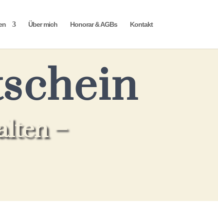
en
Über mich
Honorar & AGBs
Kontakt
schein
lten –