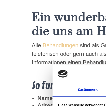
Ein wunderba
die uns am H
Alle
Behandlungen
sind als Gu
telefonisch oder gern auch a
Informationen einen Behandl
So funktionniert`s:
Zustimmung
Name
der
beschenkten P
Adresse, wenn
der Gutsch
Diese Webseite verwendet 