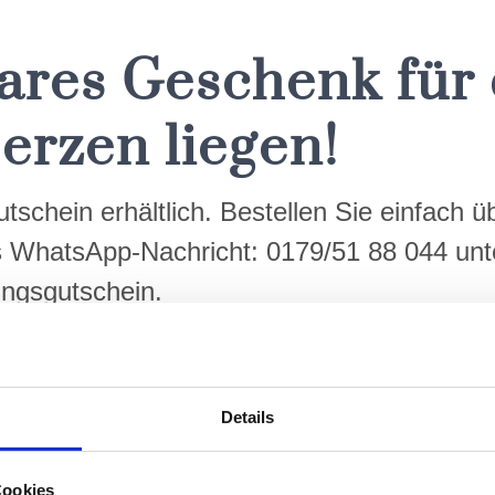
res Geschenk für 
erzen liegen!
tschein erhältlich. Bestellen Sie einfach 
ls WhatsApp-Nachricht: 0179/51 88 044 un
ungsgutschein.
Details
erson
ein zugeschickt werden soll
Cookies