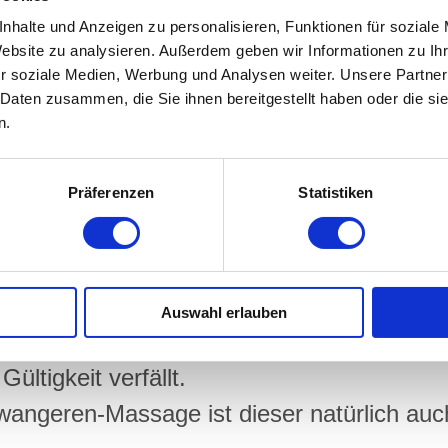
hein selbst aus (siehe unten)
nhalte und Anzeigen zu personalisieren, Funktionen für soziale
Website zu analysieren. Außerdem geben wir Informationen zu I
r soziale Medien, Werbung und Analysen weiter. Unsere Partner
 Daten zusammen, die Sie ihnen bereitgestellt haben oder die s
 die entsprechende Rechnung
n.
tscheincode
, den Sie bitte auf den Gutsc
Präferenzen
Statistiken
bination mit dem Gutscheincode gültig.
chein kann erst nach Eingang des Rechnun
erden. Innerhalb eines Jahres kann er ein
Auswahl erlauben
blauf eine andere Absprache getroffen werd
ültigkeit verfällt.
wangeren-Massage ist dieser natürlich auc