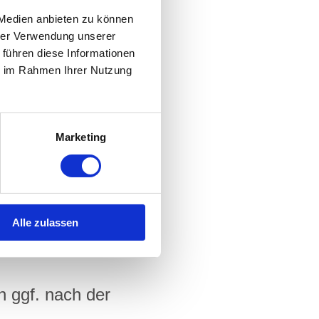
 Medien anbieten zu können
hrer Verwendung unserer
 führen diese Informationen
ie im Rahmen Ihrer Nutzung
hein schreiben.
Marketing
gsbetrages auf das
gelöst werden. Bei
Alle zulassen
en. Bitte haben Sie
h ggf. nach der