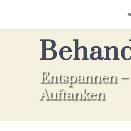
St
Behand
Entspannen – 
Auftanken