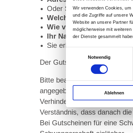
Oder Sie drucken den Gutsc
Wir verwenden Cookies, um I
und die Zugriffe auf unsere 
Welche Behandlung?
Website an unsere Partner fü
Wie viel Zeit?
möglicherweise mit weiteren
Ihr Name und Adresse
für
der Dienste gesammelt habe
Sie erhalten dann einen
Gu
Einwilligungsauswahl
Notwendig
Der Gutschein ist nur in Kom
Bitte beachten Sie: Der Guts
angegebene Konto eingelöst w
Ablehnen
Verhinderung o.ä. kann vor A
Verständnis, dass danach die G
Bei Gutscheinen für eine Sch