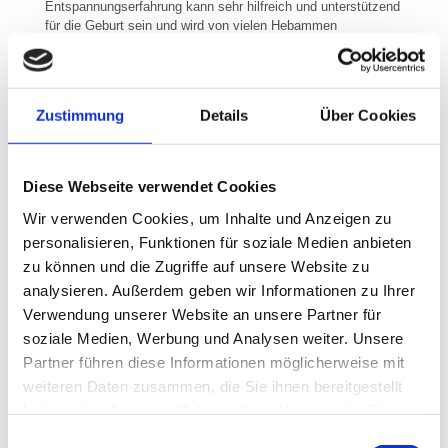
Entspannungserfahrung kann sehr hilfreich und unterstützend
für die Geburt sein und wird von vielen Hebammen
empfohlen.
Schwangerschaftsmassage –
Zustimmung
Details
Über Cookies
Fortbildung 2026
Bei dieser Fortbildung für Masseure, Hebammen,
Heilpraktiker und andere Interessierte lernen Sie den Aufbau
Diese Webseite verwendet Cookies
und Ablauf einer Schwangerschaftsmassage und erfahren
Wir verwenden Cookies, um Inhalte und Anzeigen zu
Tipps und Tricks, wie Sie die werdenden Eltern anleiten
können.
personalisieren, Funktionen für soziale Medien anbieten
zu können und die Zugriffe auf unsere Website zu
Im Rahmen dieser Ausbildung werden folgende Kenntnisse
analysieren. Außerdem geben wir Informationen zu Ihrer
für eine fachgerechte Massage einer schwangeren Frau
besprochen:
Verwendung unserer Website an unsere Partner für
soziale Medien, Werbung und Analysen weiter. Unsere
Anatomie und Physiologie während der Schwangerschaft
Indikationen und Wirkungsweisen
Partner führen diese Informationen möglicherweise mit
Kontraindikationen
weiteren Daten zusammen, die Sie ihnen bereitgestellt
Risikoschwangerschaften
Massagegriffe, Ablauf einer Massage
haben oder die sie im Rahmen Ihrer Nutzung der Dienste
Bequeme und gesunde Lagerung
gesammelt haben.
Vor- und Nachgespräch
Einwilligungsauswahl