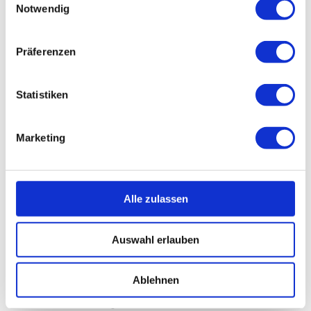
Öle – kontraindizierte und geeignete Öle
Notwendig
Raumvorbereitung / positive Rahmenbedingungen für eine
Schwangerschaftsmassage
Umgang mit Emotionen und Grenzen der Intimsphäre
Präferenzen
Neben der Vermittlung theoretischen Wissens steht die
praktische Erfahrung im Vordergrund dieser Fortbildung. Die
TeilnehmerInnen erlernen fundiertes Wissen über
Statistiken
Schwangerschaftsmassage und können dies anhand
praktischer Übungen verinnerlichen.
Am zweiten Tag stehen voraussichtlich schwangere Frauen
Marketing
zur Verfügung, mit denen die erlernte Praxis erprobt werden
kann.
Tätigkeitsfelder
Alle zulassen
Neben der selbstständigen Tätigkeit in eigener Praxis gibt es
verschiedene Möglichkeiten zu praktizieren: Beispielsweise in
Auswahl erlauben
Spas oder Hotels, im Fitness-oder Kosmetikstudio, sowohl
freiberuflich als auch im Angestelltenverhältnis. U.a. können
Grundqualifikationen erforderlich sein.
Ablehnen
Bitte mitbringen:
bequeme Bekleidung, die ggf. auch ölig
werden darf, Massageöl, warme Socken, eine Decke, ein