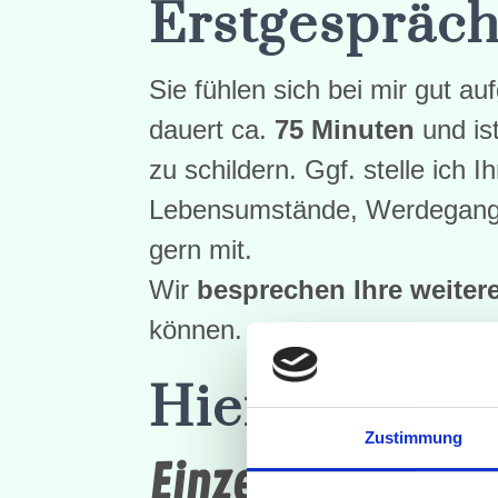
Erstgespräc
Sie fühlen sich bei mir gut a
dauert ca.
75 Minuten
und is
zu schildern. Ggf. stelle ich
Lebensumstände, Werdegang, 
gern mit.
Wir
besprechen Ihre weiter
können.
Hier ein Übe
Zustimmung
Einzel-Angebote