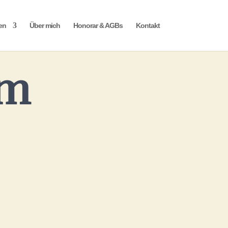
en
Über mich
Honorar & AGBs
Kontakt
um