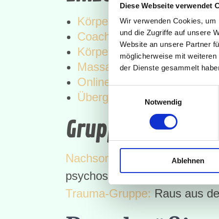
Diese Webseite verwendet 
Körperpsychotherapie
Wir verwenden Cookies, um I
und die Zugriffe auf unsere 
Coaching
Website an unsere Partner fü
Körpertherapeutische Heil
möglicherweise mit weiteren
Massage
der Dienste gesammelt habe
Online-Termine
Einwilligungsauswahl
Übergangstherapie
Notwendig
Gruppen-Angebo
Nachsorgegruppe
: Ein Angeb
Ablehnen
psychosomatischem Ansatz.
Trauma-Gruppe:
Raus aus de