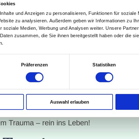
Cookies
nhalte und Anzeigen zu personalisieren, Funktionen für soziale
Website zu analysieren. Außerdem geben wir Informationen zu I
r soziale Medien, Werbung und Analysen weiter. Unsere Partner
behandlungen
 Daten zusammen, die Sie ihnen bereitgestellt haben oder die s
n.
Präferenzen
Statistiken
te:
ot für ehemalige Patienten nach einem Klini
Auswahl erlauben
m Trauma – rein ins Leben!